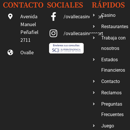
CONTACTO
SOCIALES
RÁPIDOS
Casino
Avenida
/ovallecasinoresort
Manuel
Restaurantes
Peñafiel
/ovallecasinoresort
Trabaja con
2711
nosotros
Ovalle
Estados
Financieros
Contacto
Reclamos
Preguntas
Frecuentes
Juego