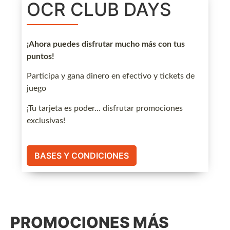
OCR CLUB DAYS
¡Ahora puedes disfrutar mucho más con tus
puntos!
Participa y gana dinero en efectivo y tickets de
juego
¡Tu tarjeta es poder… disfrutar promociones
exclusivas!
BASES Y CONDICIONES
PROMOCIONES MÁS