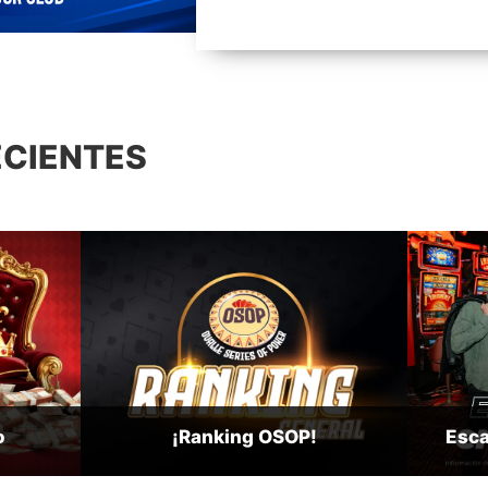
CIENTES
o
¡Ranking OSOP!
Esca