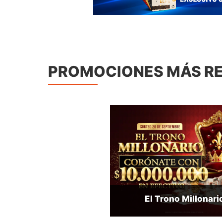
PROMOCIONES MÁS RE
El Trono Millonari