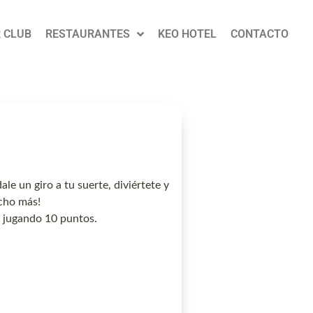
 CLUB
RESTAURANTES
KEO HOTEL
CONTACTO
ale un giro a tu suerte, diviértete y
ucho más!
 jugando 10 puntos.