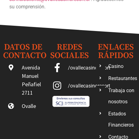
su comprensión.
DATOS DE
REDES
ENLACES
CONTACTO
SOCIALES
RÁPIDOS
Casino
Avenida
/ovallecasinoresort
Manuel
Restaurantes
Peñafiel
/ovallecasinoresort
Trabaja con
2711
nosotros
Ovalle
Estados
Financieros
Contacto