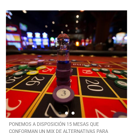
PONEMOS A DISPOSICIÓN 15 MESAS QUE
CONFORMAN UN MIX DE ALTERNATIVAS PARA