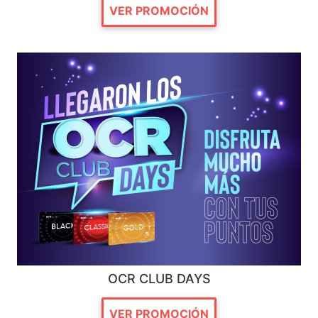
VER PROMOCIÓN
OCR CLUB DAYS
VER PROMOCIÓN