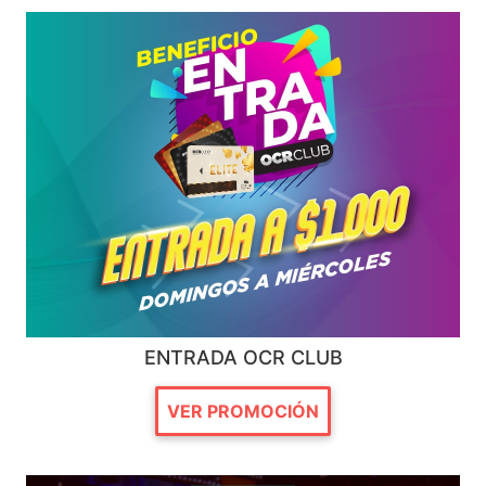
ENTRADA OCR CLUB
VER PROMOCIÓN