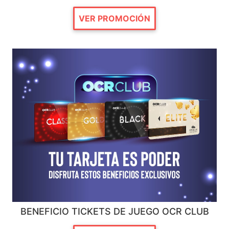
VER PROMOCIÓN
BENEFICIO TICKETS DE JUEGO OCR CLUB