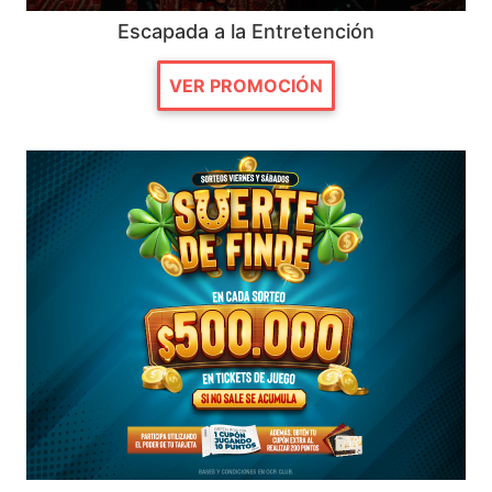
Escapada a la Entretención
VER PROMOCIÓN