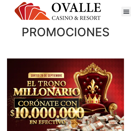
PROMOCIONES