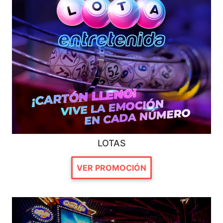
LOTAS
VER PROMOCIÓN