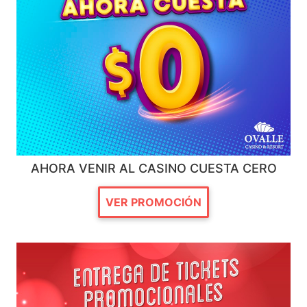
AHORA VENIR AL CASINO CUESTA CERO
VER PROMOCIÓN