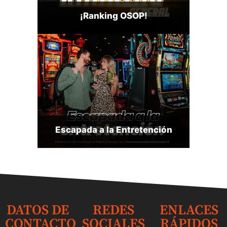
¡Ranking OSOP!
Escapada a la Entretención
DATOS DE
REDES
ENLACES
CONTACTO
SOCIALES
RÁPIDOS